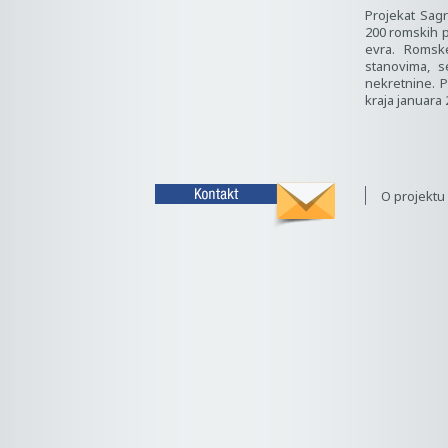
Projekat Sa
200 romskih p
evra. Romsk
stanovima, 
nekretnine. P
kraja januara 
O projektu