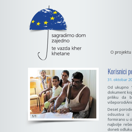
O projektu
Korisnici 
31. oktobar 2
Od ukupno 16
dokument koji
priliku da 
višeporodiÄn
Deset porodic
odsustva iz 
1/1
formirano u c
najbolje reš
doneti odluku